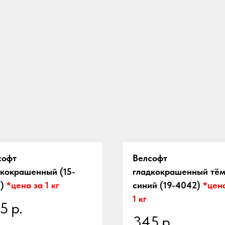
софт
Велсофт
дкокрашенный (15-
гладкокрашенный
тём
1)
*цена за 1 кг
синий
(19-4042)
*цен
1 кг
5
р.
345
р.