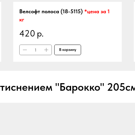
Велсофт полоса (18-5115)
*цена за 1
кг
420
р.
В корзину
 тиснением "Барокко" 205см