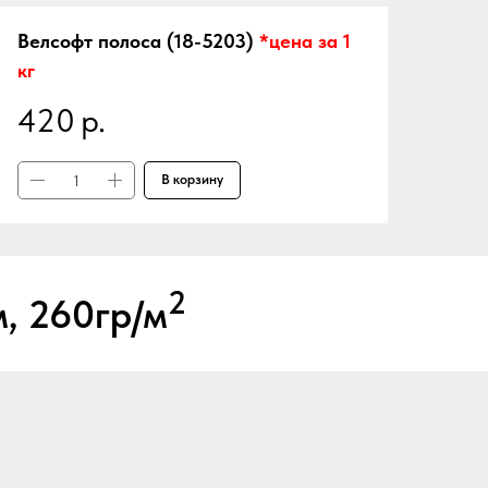
Велсофт полоса (18-5203)
*цена за 1
кг
420
р.
В корзину
2
, 260гр/м