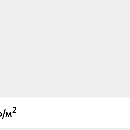
2
р/м