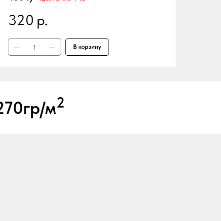
320
р.
В корзину
2
270гр/м