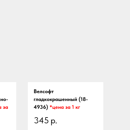
Велсофт
но-
гладкокрашенный (18-
а за
4936)
*цена за 1 кг
345
р.