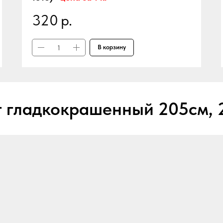
320
р.
В корзину
 гладкокрашенный 205см, 