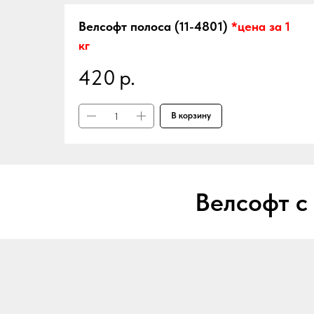
Велсофт полоса (11-4801)
*цена за 1
кг
420
р.
В корзину
Велсофт с