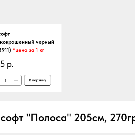
софт
дкокрашенный черный
3911)
*цена за 1 кг
5
р.
В корзину
софт "Полоса" 205см, 270г