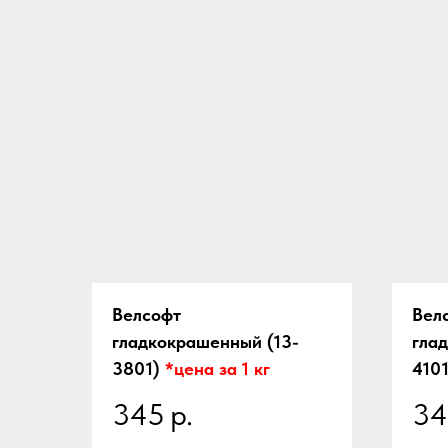
Велсофт
Вел
гладкокрашенный (13-
гла
3801)
*цена за 1 кг
410
345
р.
34