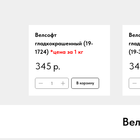
Велсофт
Вел
гладкокрашенный (19-
гла
1724)
*цена за 1 кг
(19-
345
р.
34
В корзину
Вел