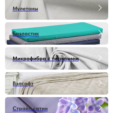
Мулетоны
Биэластик
Микрофибра с тиснением
Вэлсофт
Страйп сатин