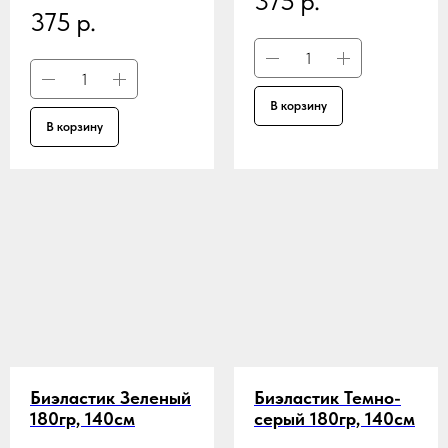
375
р.
375
р.
В корзину
В корзину
Биэластик Зеленый
Биэластик Темно-
180гр,
140см
серый 180гр,
140см