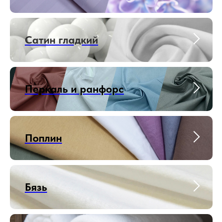
Сатин гладкий
Перкаль и ранфорс
Поплин
Бязь