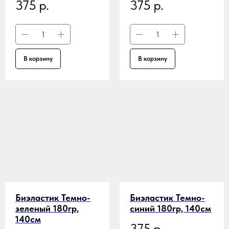
375
р.
375
р.
В корзину
В корзину
Биэластик Темно-
Биэластик Темно-
зеленый 180гр,
синий 180гр,
140см
140см
375
р.