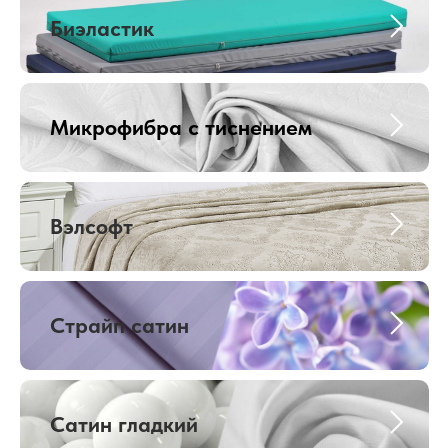
Биэластик
Микрофибра с тиснением
Вэлсофт
Страйп сатин
Сатин гладкий