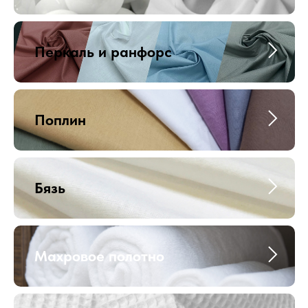
Перкаль и ранфорс
Поплин
Бязь
Махровое полотно